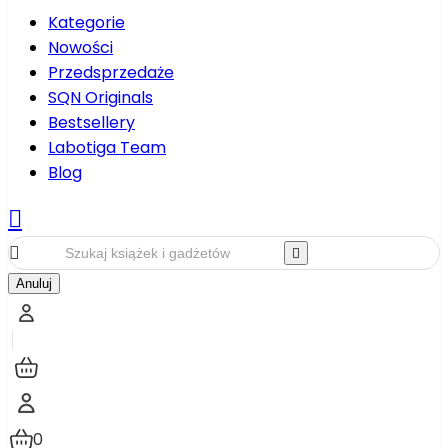
Kategorie
Nowości
Przedsprzedaże
SQN Originals
Bestsellery
Labotiga Team
Blog



Anuluj
0