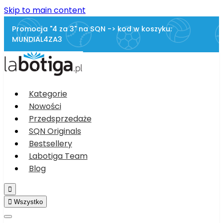
Skip to main content
Promocja "4 za 3" na SQN -> kod w koszyku:
MUNDIAL4ZA3
Kategorie
Nowości
Przedsprzedaże
SQN Originals
Bestsellery
Labotiga Team
Blog


Wszystko