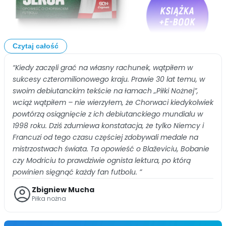
Czytaj całość
“Kiedy zaczęli grać na własny rachunek, wątpiłem w
sukcesy czteromilionowego kraju. Prawie 30 lat temu, w
swoim debiutanckim tekście na łamach „Piłki Nożnej”,
wciąż wątpiłem – nie wierzyłem, że Chorwaci kiedykolwiek
powtórzą osiągnięcie z ich debiutanckiego mundialu w
1998 roku. Dziś zdumiewa konstatacja, że tylko Niemcy i
Francuzi od tego czasu częściej zdobywali medale na
mistrzostwach świata. Ta opowieść o Blaževiciu, Bobanie
czy Modriciu to prawdziwie ognista lektura, po którą
powinien sięgnąć każdy fan futbolu. ”
Zbigniew Mucha
Piłka nożna