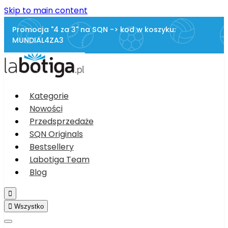
Skip to main content
Promocja "4 za 3" na SQN -> kod w koszyku:
MUNDIAL4ZA3
Kategorie
Nowości
Przedsprzedaże
SQN Originals
Bestsellery
Labotiga Team
Blog


Wszystko