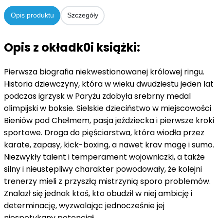
Opis produktu
Szczegóły
Opis z okładk0i książki:
Pierwsza biografia niekwestionowanej królowej ringu.
Historia dziewczyny, która w wieku dwudziestu jeden lat
podczas igrzysk w Paryżu zdobyła srebrny medal
olimpijski w boksie. Sielskie dzieciństwo w miejscowości
Bieniów pod Chełmem, pasja jeździecka i pierwsze kroki
sportowe. Droga do pięściarstwa, która wiodła przez
karate, zapasy, kick-boxing, a nawet krav magę i sumo.
Niezwykły talent i temperament wojowniczki, a także
silny i nieustępliwy charakter powodowały, że kolejni
trenerzy mieli z przyszłą mistrzynią sporo problemów.
Znalazł się jednak ktoś, kto obudził w niej ambicję i
determinację, wyzwalając jednocześnie jej
niespotykany potencjał.