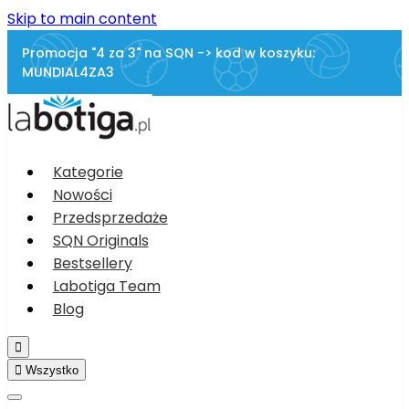
Skip to main content
Promocja "4 za 3" na SQN -> kod w koszyku:
MUNDIAL4ZA3
Kategorie
Nowości
Przedsprzedaże
SQN Originals
Bestsellery
Labotiga Team
Blog


Wszystko