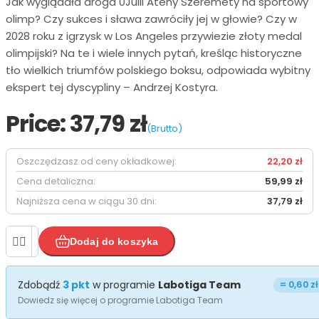
Jak wyglądała droga 0Julii Ateny Szeremety na sportowy
olimp? Czy sukces i sława zawróciły jej w głowie? Czy w
2028 roku z igrzysk w Los Angeles przywiezie złoty medal
olimpijski? Na te i wiele innych pytań, kreśląc historyczne
tło wielkich triumfów polskiego boksu, odpowiada wybitny
ekspert tej dyscypliny – Andrzej Kostyra.
Price:
37,79 zł
(Brutto)
Oszczędzasz od ceny okładkowej:
22,20 zł
Cena detaliczna:
59,99 zł
Najniższa cena w ciągu 30 dni:
37,79 zł


Dodaj do koszyka
Zdobądź
3
pkt
w programie
Labotiga Team
=
0,60 zł
Dowiedz się więcej o programie Labotiga Team

