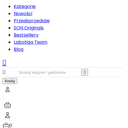
Kategorie
Nowości
Przedsprzedaże
SQN Originals
Bestsellery
Labotiga Team
Blog



Anuluj
0