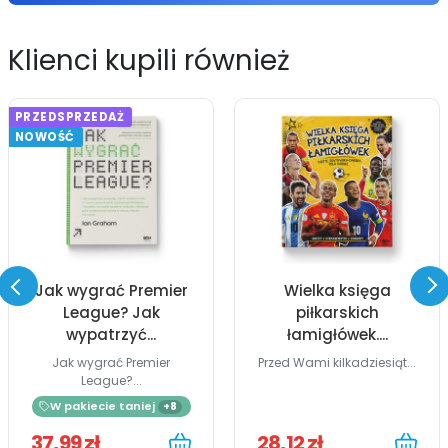
Klienci kupili również
PRZEDSPRZEDAŻ
NOWOŚĆ
Jak wygrać Premier
Wielka księga
League? Jak
piłkarskich
wypatrzyć...
łamigłówek....
Jak wygrać Premier
Przed Wami kilkadziesiąt...
League?...
W pakiecie taniej
+8
37,99 zł
28,12 zł