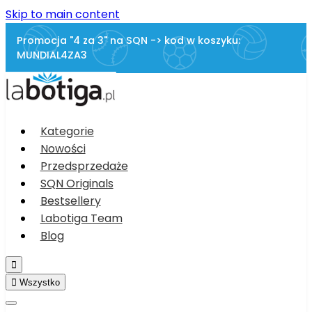
Skip to main content
Promocja "4 za 3" na SQN -> kod w koszyku:
MUNDIAL4ZA3
Kategorie
Nowości
Przedsprzedaże
SQN Originals
Bestsellery
Labotiga Team
Blog


Wszystko