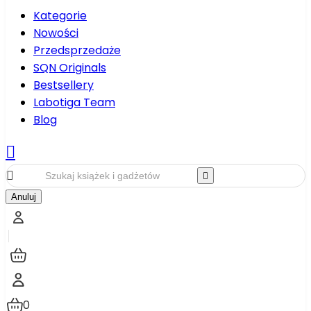
Kategorie
Nowości
Przedsprzedaże
SQN Originals
Bestsellery
Labotiga Team
Blog



Anuluj
0