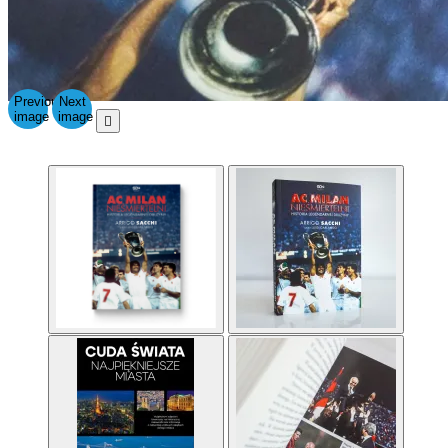
Previous
Next
image
image
