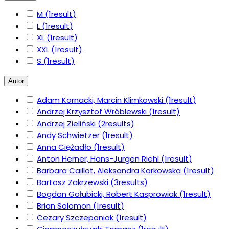
M
(1
result
)
L
(1
result
)
XL
(1
result
)
XXL
(1
result
)
S
(1
result
)
Autor
Adam Kornacki, Marcin Klimkowski
(1
result
)
Andrzej Krzysztof Wróblewski
(1
result
)
Andrzej Zieliński
(2
results
)
Andy Schwietzer
(1
result
)
Anna Ciężadło
(1
result
)
Anton Herner, Hans-Jurgen Riehl
(1
result
)
Barbara Caillot, Aleksandra Karkowska
(1
result
)
Bartosz Zakrzewski
(3
results
)
Bogdan Gołubicki, Robert Kasprowiak
(1
result
)
Brian Solomon
(1
result
)
Cezary Szczepaniak
(1
result
)