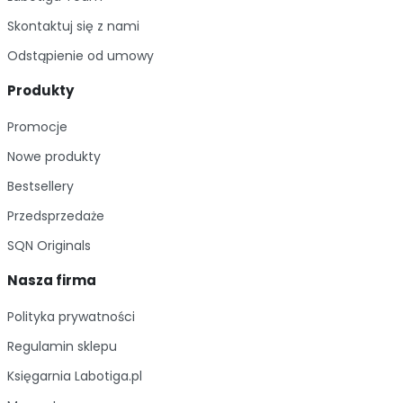
interesujących tytułów, które poruszają tematykę
Skontaktuj się z nami
samochodów, motocykli i innych pojazdów
Odstąpienie od umowy
mechanicznych. Nasze książki o motoryzacji są
doskonałym sposobem na rozwijanie swoich
Produkty
zainteresowań i poszerzanie wiedzy na temat tej
Promocje
dziedziny.
Nowe produkty
Bestsellery
Przedsprzedaże
SQN Originals
Nasza firma
Polityka prywatności
Regulamin sklepu
Księgarnia Labotiga.pl