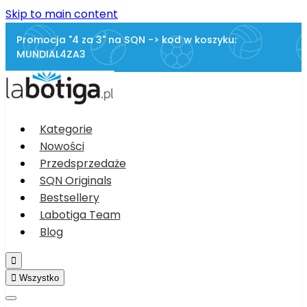
Skip to main content
Promocja "4 za 3" na SQN -> kod w koszyku:
MUNDIAL4ZA3
Kategorie
Nowości
Przedsprzedaże
SQN Originals
Bestsellery
Labotiga Team
Blog


Wszystko