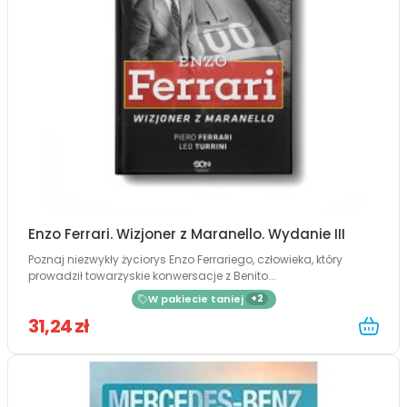
Enzo Ferrari. Wizjoner z Maranello. Wydanie III
Poznaj niezwykły życiorys Enzo Ferrariego, człowieka, który
prowadził towarzyskie konwersacje z Benito...
W pakiecie taniej
+2
31,24 zł