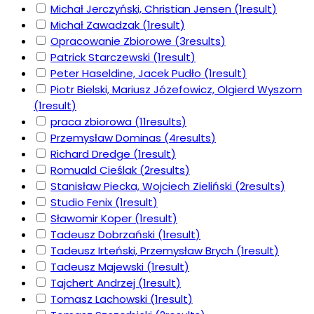
Michał Jerczyński, Christian Jensen
(1
result
)
Michał Zawadzak
(1
result
)
Opracowanie Zbiorowe
(3
results
)
Patrick Starczewski
(1
result
)
Peter Haseldine, Jacek Pudło
(1
result
)
Piotr Bielski, Mariusz Józefowicz, Olgierd Wyszom
(1
result
)
praca zbiorowa
(11
results
)
Przemysław Dominas
(4
results
)
Richard Dredge
(1
result
)
Romuald Cieślak
(2
results
)
Stanisław Piecka, Wojciech Zieliński
(2
results
)
Studio Fenix
(1
result
)
Sławomir Koper
(1
result
)
Tadeusz Dobrzański
(1
result
)
Tadeusz Irteński, Przemysław Brych
(1
result
)
Tadeusz Majewski
(1
result
)
Tajchert Andrzej
(1
result
)
Tomasz Lachowski
(1
result
)