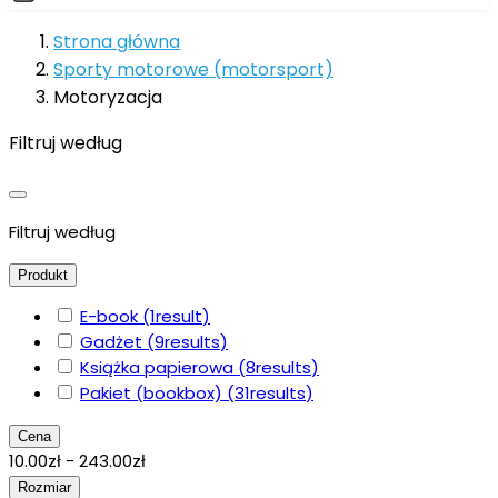
Strona główna
Sporty motorowe (motorsport)
Motoryzacja
Filtruj według
Filtruj według
Produkt
E-book
(1
result
)
Gadżet
(9
results
)
Książka papierowa
(8
results
)
Pakiet (bookbox)
(31
results
)
Cena
10.00zł - 243.00zł
Rozmiar