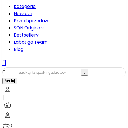
Kategorie
Nowości
Przedsprzedaże
SQN Originals
Bestsellery
Labotiga Team
Blog



Anuluj
0