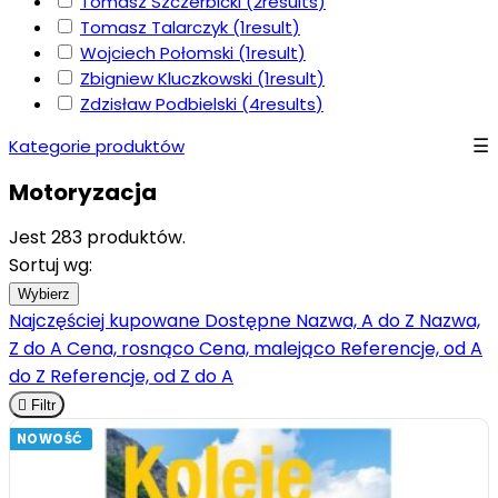
Tomasz Szczerbicki
(2
results
)
Tomasz Talarczyk
(1
result
)
Wojciech Połomski
(1
result
)
Zbigniew Kluczkowski
(1
result
)
Zdzisław Podbielski
(4
results
)
Kategorie produktów
Motoryzacja
Jest 283 produktów.
Sortuj wg:
Wybierz
Najczęściej kupowane
Dostępne
Nazwa, A do Z
Nazwa,
Z do A
Cena, rosnąco
Cena, malejąco
Referencje, od A
do Z
Referencje, od Z do A

Filtr
NOWOŚĆ