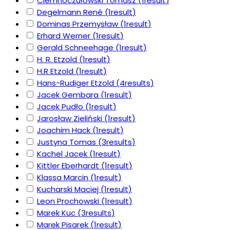
Ciemnoczułowski Tomasz
(1
result
)
Degelmann René
(1
result
)
Dominas Przemysław
(1
result
)
Erhard Werner
(1
result
)
Gerald Schneehage
(1
result
)
H. R. Etzold
(1
result
)
H.R Etzold
(1
result
)
Hans-Rudiger Etzold
(4
results
)
Jacek Gembara
(1
result
)
Jacek Pudło
(1
result
)
Jarosław Zieliński
(1
result
)
Joachim Hack
(1
result
)
Justyna Tomas
(3
results
)
Kachel Jacek
(1
result
)
Kittler Eberhardt
(1
result
)
Klassa Marcin
(1
result
)
Kucharski Maciej
(1
result
)
Leon Prochowski
(1
result
)
Marek Kuc
(3
results
)
Marek Pisarek
(1
result
)