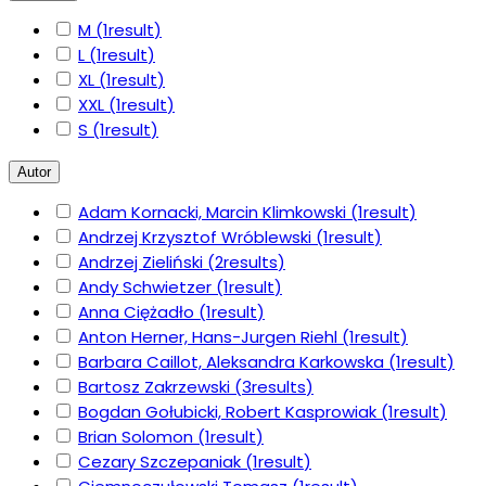
M
(1
result
)
L
(1
result
)
XL
(1
result
)
XXL
(1
result
)
S
(1
result
)
Autor
Adam Kornacki, Marcin Klimkowski
(1
result
)
Andrzej Krzysztof Wróblewski
(1
result
)
Andrzej Zieliński
(2
results
)
Andy Schwietzer
(1
result
)
Anna Ciężadło
(1
result
)
Anton Herner, Hans-Jurgen Riehl
(1
result
)
Barbara Caillot, Aleksandra Karkowska
(1
result
)
Bartosz Zakrzewski
(3
results
)
Bogdan Gołubicki, Robert Kasprowiak
(1
result
)
Brian Solomon
(1
result
)
Cezary Szczepaniak
(1
result
)