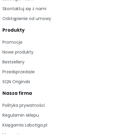
interesujących tytułów, które poruszają tematykę
Skontaktuj się z nami
samochodów, motocykli i innych pojazdów
Odstąpienie od umowy
mechanicznych. Nasze książki o motoryzacji są
doskonałym sposobem na rozwijanie swoich
Produkty
zainteresowań i poszerzanie wiedzy na temat tej
Promocje
dziedziny.
Nowe produkty
Bestsellery
Przedsprzedaże
SQN Originals
Nasza firma
Polityka prywatności
Regulamin sklepu
Księgarnia Labotiga.pl