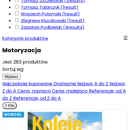
Tomasz Szczerbicki
(2
results
)
Tomasz Talarczyk
(1
result
)
Wojciech Połomski
(1
result
)
Zbigniew Kluczkowski
(1
result
)
Zdzisław Podbielski
(4
results
)
Kategorie produktów
Motoryzacja
Jest 283 produktów.
Sortuj wg:
Wybierz
Najczęściej kupowane
Dostępne
Nazwa, A do Z
Nazwa,
Z do A
Cena, rosnąco
Cena, malejąco
Referencje, od A
do Z
Referencje, od Z do A

Filtr
NOWOŚĆ