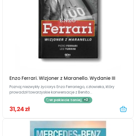
Enzo Ferrari. Wizjoner z Maranello. Wydanie III
Poznaj niezwykły życiorys Enzo Ferrariego, człowieka, który
prowadził towarzyskie konwersacje z Benito...
W pakiecie taniej
+2
31,24 zł