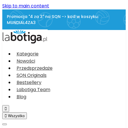
Skip to main content
Promocja "4 za 3" na SQN -> kod w koszyku:
MUNDIAL4ZA3
Kategorie
Nowości
Przedsprzedaże
SQN Originals
Bestsellery
Labotiga Team
Blog


Wszystko