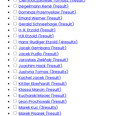
Ciemnoczułowski Tomasz
(1
result
)
Degelmann René
(1
result
)
Dominas Przemysław
(1
result
)
Erhard Werner
(1
result
)
Gerald Schneehage
(1
result
)
H. R. Etzold
(1
result
)
H.R Etzold
(1
result
)
Hans-Rudiger Etzold
(4
results
)
Jacek Gembara
(1
result
)
Jacek Pudło
(1
result
)
Jarosław Zieliński
(1
result
)
Joachim Hack
(1
result
)
Justyna Tomas
(3
results
)
Kachel Jacek
(1
result
)
Kittler Eberhardt
(1
result
)
Klassa Marcin
(1
result
)
Kucharski Maciej
(1
result
)
Leon Prochowski
(1
result
)
Marek Kuc
(3
results
)
Marek Pisarek
(1
result
)