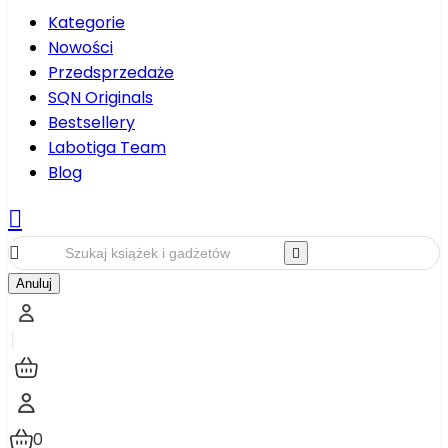
Kategorie
Nowości
Przedsprzedaże
SQN Originals
Bestsellery
Labotiga Team
Blog



Anuluj
0