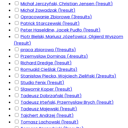
Michał Jerczyński, Christian Jensen
(1
result
)
Michał Zawadzak
(1
result
)
Opracowanie Zbiorowe
(3
results
)
Patrick Starczewski
(1
result
)
Peter Haseldine, Jacek Pudło
(1
result
)
Piotr Bielski, Mariusz Józefowicz, Olgierd Wyszom
(1
result
)
praca zbiorowa
(11
results
)
Przemysław Dominas
(4
results
)
Richard Dredge
(1
result
)
Romuald Cieślak
(2
results
)
Stanisław Piecka, Wojciech Zieliński
(2
results
)
Studio Fenix
(1
result
)
Sławomir Koper
(1
result
)
Tadeusz Dobrzański
(1
result
)
Tadeusz Irteński, Przemysław Brych
(1
result
)
Tadeusz Majewski
(1
result
)
Tajchert Andrzej
(1
result
)
Tomasz Lachowski
(1
result
)