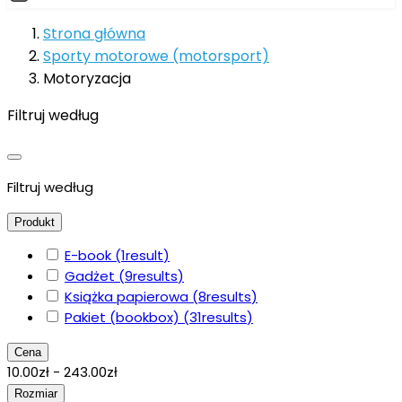
Strona główna
Sporty motorowe (motorsport)
Motoryzacja
Filtruj według
Filtruj według
Produkt
E-book
(1
result
)
Gadżet
(9
results
)
Książka papierowa
(8
results
)
Pakiet (bookbox)
(31
results
)
Cena
10.00zł - 243.00zł
Rozmiar