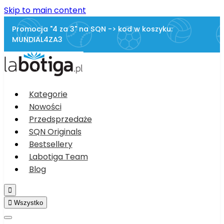
Skip to main content
Promocja "4 za 3" na SQN -> kod w koszyku:
MUNDIAL4ZA3
Kategorie
Nowości
Przedsprzedaże
SQN Originals
Bestsellery
Labotiga Team
Blog


Wszystko