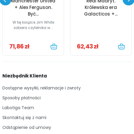
Manchester United
Real Madryt.
+ Alex Ferguson.
Królewska era
Być...
Galacticos +...
W tej książce Jim White
zabiera czytelnika w...
71,86 zł
62,43 zł
Niezbędnik Klienta
Dostępne wysyłki, reklamacje i zwroty
Sposoby płatności
Labotiga Team
Skontaktuj się z nami
Odstąpienie od umowy