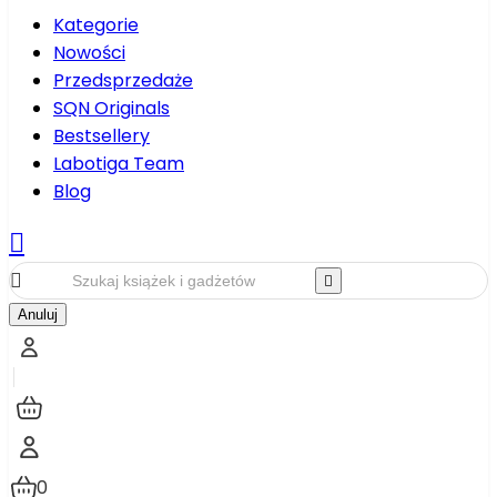
Kategorie
Nowości
Przedsprzedaże
SQN Originals
Bestsellery
Labotiga Team
Blog



Anuluj
0