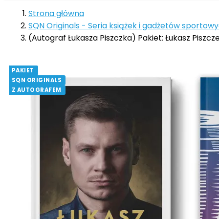
Strona główna
SQN Originals - Seria książek i gadżetów sportow
(Autograf Łukasza Piszczka) Pakiet: Łukasz Piszczek
PAKIET
SQN ORIGINALS
Z AUTOGRAFEM