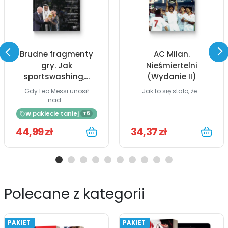
Brudne fragmenty
AC Milan.
gry. Jak
Nieśmiertelni
sportswashing,...
(Wydanie II)
Gdy Leo Messi unosił
Jak to się stało, że...
nad...
W pakiecie taniej
+6
44,99 zł
34,37 zł
Polecane z kategorii
PAKIET
PAKIET