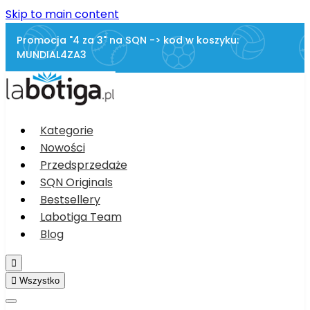
Skip to main content
Promocja "4 za 3" na SQN -> kod w koszyku:
MUNDIAL4ZA3
Kategorie
Nowości
Przedsprzedaże
SQN Originals
Bestsellery
Labotiga Team
Blog


Wszystko