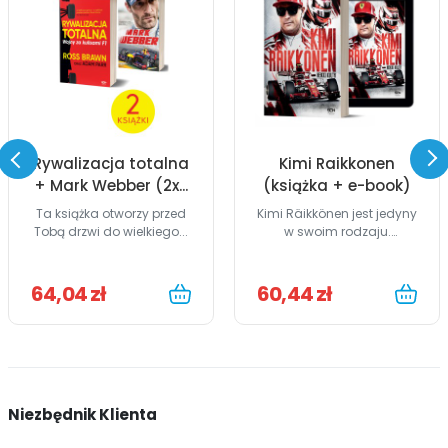
Rywalizacja totalna
Kimi Raikkonen
+ Mark Webber (2x...
(książka + e-book)
Ta książka otworzy przed
Kimi Räikkönen jest jedyny
Tobą drzwi do wielkiego...
w swoim rodzaju.
Książka...
64,04 zł
60,44 zł
Niezbędnik Klienta