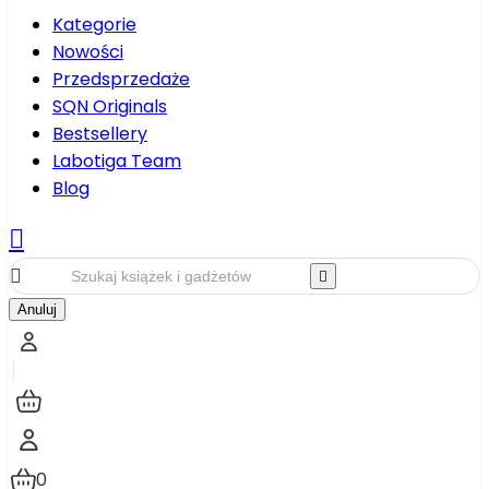
Kategorie
Nowości
Przedsprzedaże
SQN Originals
Bestsellery
Labotiga Team
Blog



Anuluj
0