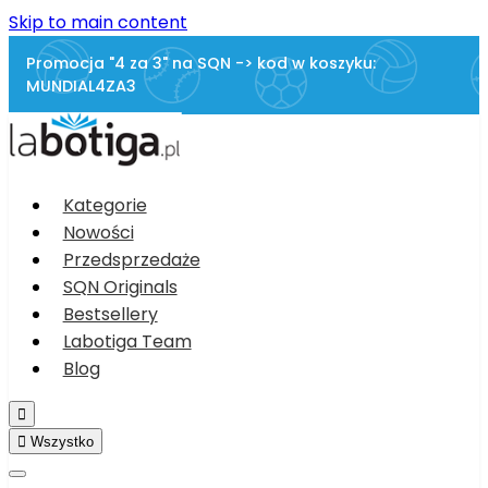
Skip to main content
Promocja "4 za 3" na SQN -> kod w koszyku:
MUNDIAL4ZA3
Kategorie
Nowości
Przedsprzedaże
SQN Originals
Bestsellery
Labotiga Team
Blog


Wszystko