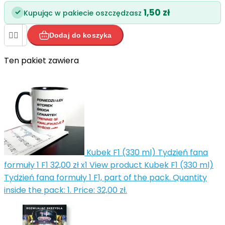
1,50 zł
✓
Kupując w pakiecie oszczędzasz


Dodaj do koszyka
Ten pakiet zawiera


Kubek F1 (330 ml) Tydzień fana
formuły 1 F1
32,00 zł
x1
View product Kubek F1 (330 ml)
Tydzień fana formuły 1 F1, part of the pack. Quantity
inside the pack: 1. Price: 32,00 zł.