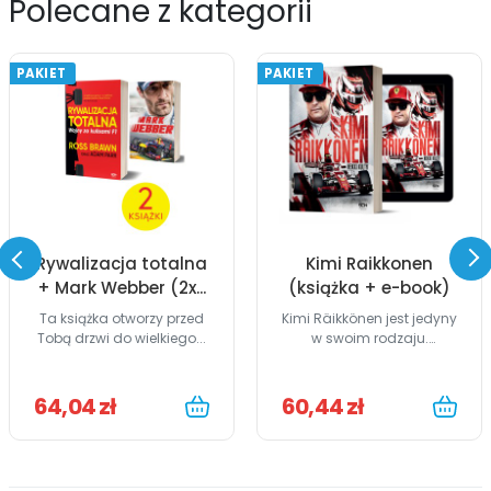
Polecane z kategorii
PAKIET
PAKIET
Rywalizacja totalna
Kimi Raikkonen
+ Mark Webber (2x...
(książka + e-book)
Ta książka otworzy przed
Kimi Räikkönen jest jedyny
Tobą drzwi do wielkiego...
w swoim rodzaju.
Książka...
64,04 zł
60,44 zł