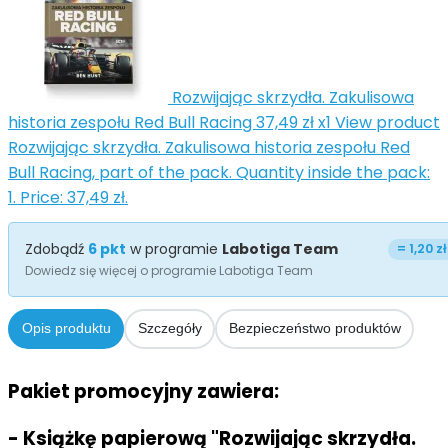
Rozwijając skrzydła. Zakulisowa
historia zespołu Red Bull Racing
37,49 zł
x1
View product
Rozwijając skrzydła. Zakulisowa historia zespołu Red
Bull Racing, part of the pack. Quantity inside the pack:
1. Price: 37,49 zł.
Zdobądź
6
pkt
w programie
Labotiga Team
=
1,20 zł
Dowiedz się więcej o programie Labotiga Team
Opis produktu
Szczegóły
Bezpieczeństwo produktów
Pakiet promocyjny zawiera:
- Książkę papierową "Rozwijając skrzydła.