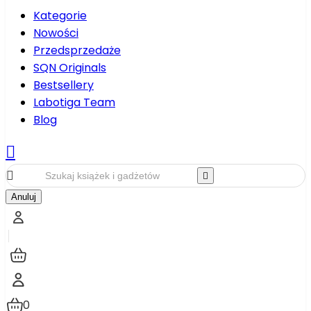
Kategorie
Nowości
Przedsprzedaże
SQN Originals
Bestsellery
Labotiga Team
Blog



Anuluj
0