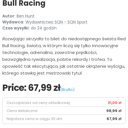
Bull Racing
Autor:
Ben Hunt
Wydawca:
Wydawnictwo SQN - SQN Sport
Czas wysyłki:
do 24 godzin
Rozwijając skrzydła
to bilet do niedostępnego świata Red
Bull Racing, świata, w którym liczą się tylko innowacyjne
technologie, adrenalina, zawrotne prędkości,
bezwzględna rywalizacja, pobite rekordy i trofea. To
opowieść tak ekscytująca, jak ostatnie okrążenie wyścigu,
którego stawką jest mistrzowski tytuł.
Price:
67,99 zł
(Brutto)
Oszczędzasz od ceny okładkowej:
31,00 zł
Cena detaliczna:
98,99 zł
Najniższa cena w ciągu 30 dni:
67,99 zł