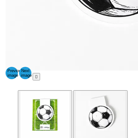
Previous
Next
image
image
