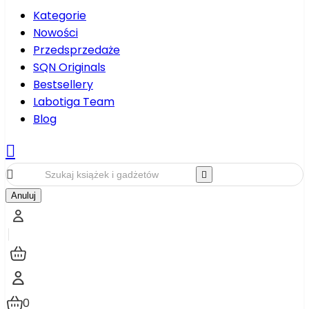
Kategorie
Nowości
Przedsprzedaże
SQN Originals
Bestsellery
Labotiga Team
Blog



Anuluj
0