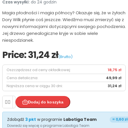
Czas wysyłki:
do 24 godzin
Magia płodności i magia północy? Okazuje się, że w żyłach
Dory Wilk płynie coś jeszcze. Wiedźma musi zmierzyć się z
nowymi informacjami dotyczącymi swojego pochodzenia.
Jej drzewo genealogiczne kryje w sobie wiele
niespodzianek.
Price:
31,24 zł
(Brutto)
Oszczędzasz od ceny okładkowej:
18,75 zł
Cena detaliczna:
49,99 zł
Najniższa cena w ciągu 30 dni:
31,24 zł


Dodaj do koszyka
Zdobądź
3
pkt
w programie
Labotiga Team
=
0,60 zł
Dowiedz się więcej o programie Labotiga Team

