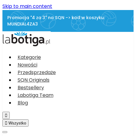
Skip to main content
Promocja "4 za 3" na SQN -> kod w koszyku:
MUNDIAL4ZA3
Kategorie
Nowości
Przedsprzedaże
SQN Originals
Bestsellery
Labotiga Team
Blog


Wszystko