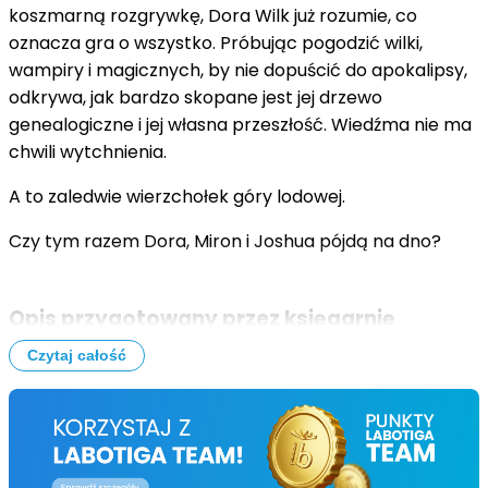
koszmarną rozgrywkę, Dora Wilk już rozumie, co
oznacza gra o wszystko. Próbując pogodzić wilki,
wampiry i magicznych, by nie dopuścić do apokalipsy,
odkrywa, jak bardzo skopane jest jej drzewo
genealogiczne i jej własna przeszłość. Wiedźma nie ma
chwili wytchnienia.
A to zaledwie wierzchołek góry lodowej.
Czy tym razem Dora, Miron i Joshua pójdą na dno?
Opis przygotowany przez księgarnię
Labotiga:
Czytaj całość
Magia płodności i magia północy? Okazuje się, że w
żyłach Dory Wilk płynie coś jeszcze. Wiedźma musi
zmierzyć się z nowymi informacjami dotyczącymi
swojego pochodzenia. Jej drzewo genealogiczne kryje