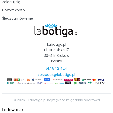
Zaloguj się
Utwórz konto
Śledź zamówienie
Labotiga.pl
ul. Huculska 17
30-413 Kraków
Polska
517 842 424
sprzedaz@labotiga.pl
© 2026 - Labotiga.pl największa księgarnia sportowa
Ładowanie...