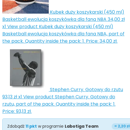
Kubek duży koszykarski (450 ml)
Basketball ewolucja koszykówka dla fana NBA
34,00 zł
x1
View product Kubek duży koszykarski (450 ml)
Basketball ewolucja koszykówka dla fana NBA, part of
the pack. Quantity inside the pack: 1. Price: 34,00 zł.
Stephen Curry. Gotowy do rzutu
93,13 zł
x1
View product Stephen Curry. Gotowy do
rzutu, part of the pack. Quantity inside the pack: 1.
Price: 93,13 zł.
Zdobądź
11
pkt
w programie
Labotiga Team
=
2,20 zł