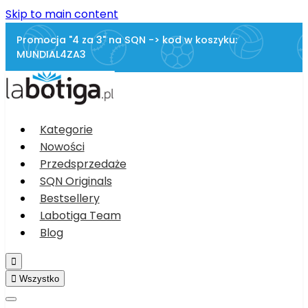
Skip to main content
Promocja "4 za 3" na SQN -> kod w koszyku:
MUNDIAL4ZA3
Kategorie
Nowości
Przedsprzedaże
SQN Originals
Bestsellery
Labotiga Team
Blog


Wszystko