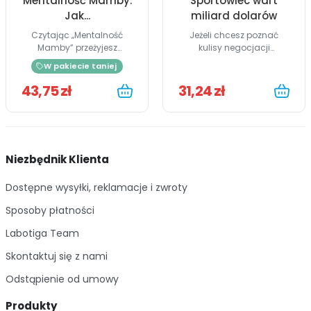
Mentalność Mamby.
Sportowiec wart
Jak...
miliard dolarów
Czytając „Mentalność
Jeżeli chcesz poznać
Mamby” przeżyjesz
kulisy negocjacji
koszykarską...
lukratywnych...
W pakiecie taniej
43,75 zł
31,24 zł
Niezbędnik Klienta
Dostępne wysyłki, reklamacje i zwroty
Sposoby płatności
Labotiga Team
Skontaktuj się z nami
Odstąpienie od umowy
Produkty