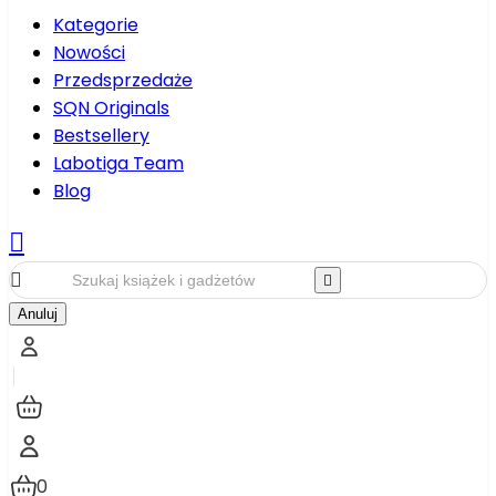
Kategorie
Nowości
Przedsprzedaże
SQN Originals
Bestsellery
Labotiga Team
Blog



Anuluj
0