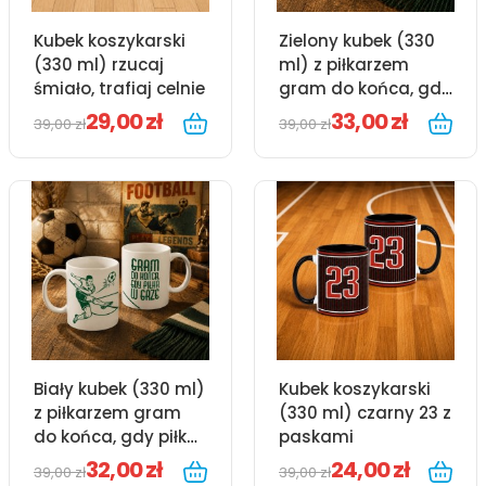
Kubek koszykarski
Zielony kubek (330
(330 ml) rzucaj
ml) z piłkarzem
śmiało, trafiaj celnie
gram do końca, gdy
piłka w grze
29,00 zł
33,00 zł
39,00 zł
39,00 zł
Biały kubek (330 ml)
Kubek koszykarski
z piłkarzem gram
(330 ml) czarny 23 z
do końca, gdy piłka
paskami
w grze
32,00 zł
24,00 zł
39,00 zł
39,00 zł