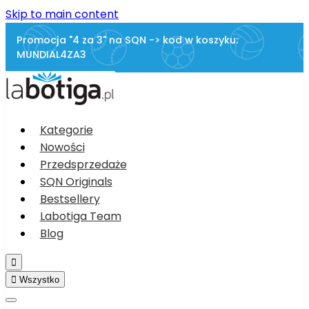
Skip to main content
Promocja "4 za 3" na SQN -> kod w koszyku:
MUNDIAL4ZA3
Kategorie
Nowości
Przedsprzedaże
SQN Originals
Bestsellery
Labotiga Team
Blog


Wszystko