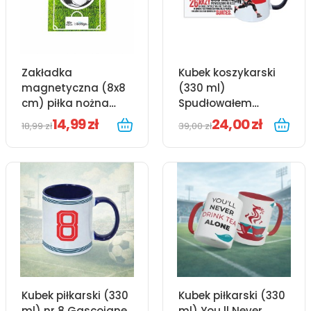
Zakładka
Kubek koszykarski
magnetyczna (8x8
(330 ml)
cm) piłka nożna
Spudłowałem
piłkarska mundial
ponad 9000 rzutów
14,99 zł
24,00 zł
18,99 zł
39,00 zł
Kubek piłkarski (330
Kubek piłkarski (330
ml) nr 8 Gascoigne
ml) You ll Never