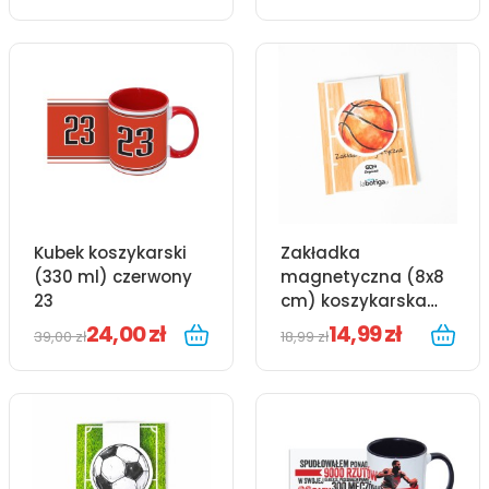
Kubek koszykarski
Zakładka
(330 ml) czerwony
magnetyczna (8x8
23
cm) koszykarska
koszykówka
24,00 zł
14,99 zł
39,00 zł
18,99 zł