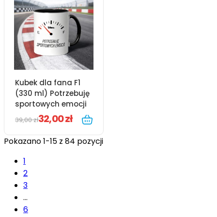
Kubek dla fana F1
(330 ml) Potrzebuję
sportowych emocji
32,00 zł
39,00 zł
Pokazano 1-15 z 84 pozycji
1
2
3
…
6