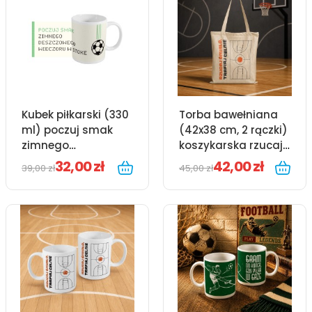
Kubek piłkarski (330
Torba bawełniana
ml) poczuj smak
(42x38 cm, 2 rączki)
zimnego
koszykarska rzucaj
deszczowego
śmiało, trafiaj celnie
32,00 zł
42,00 zł
39,00 zł
45,00 zł
wieczoru w Stoke