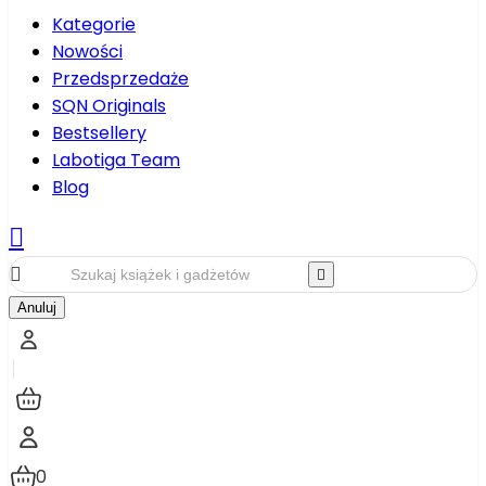
Kategorie
Nowości
Przedsprzedaże
SQN Originals
Bestsellery
Labotiga Team
Blog



Anuluj
0