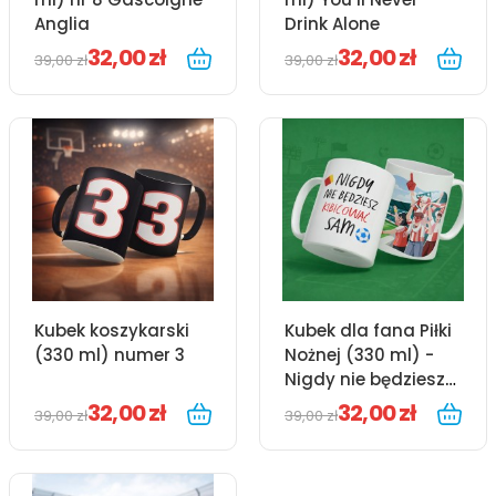
Anglia
Drink Alone
32,00 zł
32,00 zł
39,00 zł
39,00 zł
Kubek koszykarski
Kubek dla fana Piłki
(330 ml) numer 3
Nożnej (330 ml) -
Nigdy nie będziesz
kibicować sam
32,00 zł
32,00 zł
39,00 zł
39,00 zł