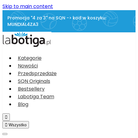
Skip to main content
Promocja "4 za 3" na SQN -> kod w koszyku:
MUNDIAL4ZA3
Kategorie
Nowości
Przedsprzedaże
SQN Originals
Bestsellery
Labotiga Team
Blog


Wszystko