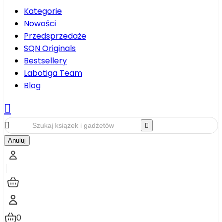
Kategorie
Nowości
Przedsprzedaże
SQN Originals
Bestsellery
Labotiga Team
Blog



Anuluj
0