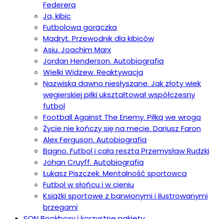
Federera
Ja, kibic
Futbolowa gorączka
Madryt. Przewodnik dla kibiców
Asiu. Joachim Marx
Jordan Henderson. Autobiografia
Wielki Widzew. Reaktywacja
Nazwiska dawno niesłyszane. Jak złoty wiek
węgierskiej piłki ukształtował współczesny
futbol
Football Against The Enemy. Piłką we wroga
Życie nie kończy się na mecie. Dariusz Faron
Alex Ferguson. Autobiografia
Bagno. Futbol i cała reszta Przemysław Rudzki
Johan Cruyff. Autobiografia
Łukasz Piszczek. Mentalność sportowca
Futbol w słońcu i w cieniu
Książki sportowe z barwionymi i ilustrowanymi
brzegami
SQN Bookboxy i korzystne pakiety