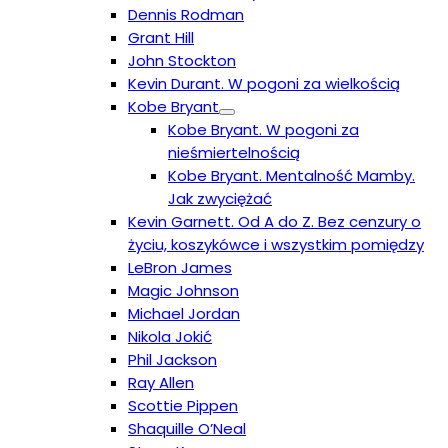
Dennis Rodman
Grant Hill
John Stockton
Kevin Durant. W pogoni za wielkością
Kobe Bryant
Kobe Bryant. W pogoni za
nieśmiertelnością
Kobe Bryant. Mentalność Mamby.
Jak zwyciężać
Kevin Garnett. Od A do Z. Bez cenzury o
życiu, koszykówce i wszystkim pomiędzy
LeBron James
Magic Johnson
Michael Jordan
Nikola Jokić
Phil Jackson
Ray Allen
Scottie Pippen
Shaquille O’Neal