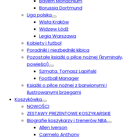
Bayern Monachium
Borussia Dortmund
Liga polska
Wisła Kraków
Widzew Łódź
Legia Warszawa
Kobiety i futbol
Poradniki i niezbędniki kibica
Pozostałe książki o piłce nożnej (kryminały,
powieści)
Szmata. Tomasz Lapiński
Football Manager
Książki o piłce nożnej z barwionymi i
ilustrowanymi brzegami
Koszykówka
NOWOŚCI
ZESTAWY PREZENTOWE KOSZYKARSKIE
Biografie koszykarzy i trenerów NBA
Allen Iverson
Carmelo Anthony