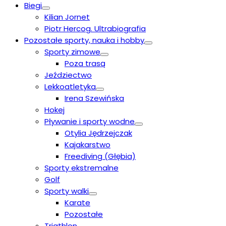
Biegi
Kilian Jornet
Piotr Hercog. Ultrabiografia
Pozostałe sporty, nauka i hobby
Sporty zimowe
Poza trasą
Jeździectwo
Lekkoatletyka
Irena Szewińska
Hokej
Pływanie i sporty wodne
Otylia Jędrzejczak
Kajakarstwo
Freediving (Głębia)
Sporty ekstremalne
Golf
Sporty walki
Karate
Pozostałe
Triathlon