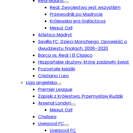
Real Madryt
Real. Zwycięstwo jest wszystkim
Przewodnik po Madrycie
Królewska era Galácticos
Mesut Ozil
Atletico Madryt
Sevilla FC. Dzieci Monchiego. Opowieść o
dwudziestu finałach: 2006–2020
Barca vs. Real | El Clasico
Hiszpańskie drużyny, które zadziwiły świat
Pozostałe książki
Cristiano i Leo
Liga angielska
Premier League
Zapiski z Królestwa. Przemysław Rudzki
Arsenal Londyn
Mesut Ozil
Chelsea
Liverpool FC
Liverpool FC