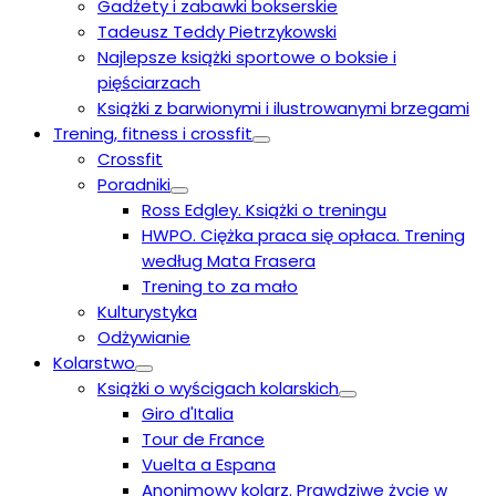
Gadżety i zabawki bokserskie
Tadeusz Teddy Pietrzykowski
Najlepsze książki sportowe o boksie i
pięściarzach
Książki z barwionymi i ilustrowanymi brzegami
Trening, fitness i crossfit
Crossfit
Poradniki
Ross Edgley. Książki o treningu
HWPO. Ciężka praca się opłaca. Trening
według Mata Frasera
Trening to za mało
Kulturystyka
Odżywianie
Kolarstwo
Książki o wyścigach kolarskich
Giro d'Italia
Tour de France
Vuelta a Espana
Anonimowy kolarz. Prawdziwe życie w