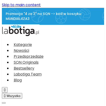
Skip to main content
Promocja "4 za 3" na SQN -> kod w koszyku:
MUNDIAL4ZA3
Kategorie
Nowości
Przedsprzedaże
SQN Originals
Bestsellery
Labotiga Team
Blog


Wszystko