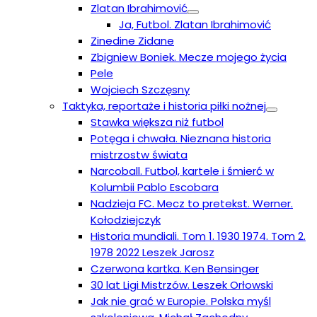
Zlatan Ibrahimović
Ja, Futbol. Zlatan Ibrahimović
Zinedine Zidane
Zbigniew Boniek. Mecze mojego życia
Pele
Wojciech Szczęsny
Taktyka, reportaże i historia piłki nożnej
Stawka większa niż futbol
Potęga i chwała. Nieznana historia
mistrzostw świata
Narcoball. Futbol, kartele i śmierć w
Kolumbii Pablo Escobara
Nadzieja FC. Mecz to pretekst. Werner.
Kołodziejczyk
Historia mundiali. Tom 1. 1930 1974. Tom 2.
1978 2022 Leszek Jarosz
Czerwona kartka. Ken Bensinger
30 lat Ligi Mistrzów. Leszek Orłowski
Jak nie grać w Europie. Polska myśl