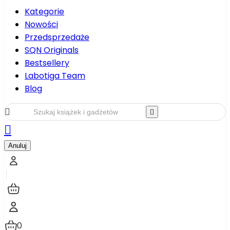
Kategorie
Nowości
Przedsprzedaże
SQN Originals
Bestsellery
Labotiga Team
Blog



Anuluj
0