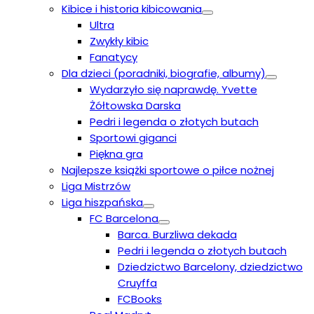
Kibice i historia kibicowania
Ultra
Zwykły kibic
Fanatycy
Dla dzieci (poradniki, biografie, albumy)
Wydarzyło się naprawdę. Yvette
Żółtowska Darska
Pedri i legenda o złotych butach
Sportowi giganci
Piękna gra
Najlepsze książki sportowe o piłce nożnej
Liga Mistrzów
Liga hiszpańska
FC Barcelona
Barca. Burzliwa dekada
Pedri i legenda o złotych butach
Dziedzictwo Barcelony, dziedzictwo
Cruyffa
FCBooks