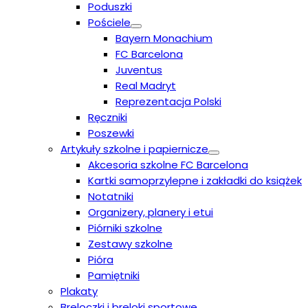
Poduszki
Pościele
Bayern Monachium
FC Barcelona
Juventus
Real Madryt
Reprezentacja Polski
Ręczniki
Poszewki
Artykuły szkolne i papiernicze
Akcesoria szkolne FC Barcelona
Kartki samoprzylepne i zakładki do książek
Notatniki
Organizery, planery i etui
Piórniki szkolne
Zestawy szkolne
Pióra
Pamiętniki
Plakaty
Breloczki i breloki sportowe