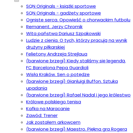
SQN Originals - książki sportowe
SQN Originals - gadżety sportowe
Ogniste serca. Opowieść o chorwackim futbolu
Remanent. Jerzy Chromik
Wita państwa Dariusz Szpakowski
Ludzie z cienia. O tych, którzy pracują na wynik
drużyny piłkarskiej
Felietony Andrzeja Strejlaua
(barwione brzegi) Kiedy staliśmy się legendą.
FC Barcelona Pepa Guardioli
Wisła Kraków. Sen o potędze
(barwione brzegi) Gianluigi Buffon. Sztuka
upadania
(barwione brzegi) Rafael Nadal i jego królestwo
Królowe polskiego tenisa
Kafka na Maracanie
Zawód: Trener
Jak zostałem arkowcem
(barwione brzegi) Maestro. Piękna gra Rogera