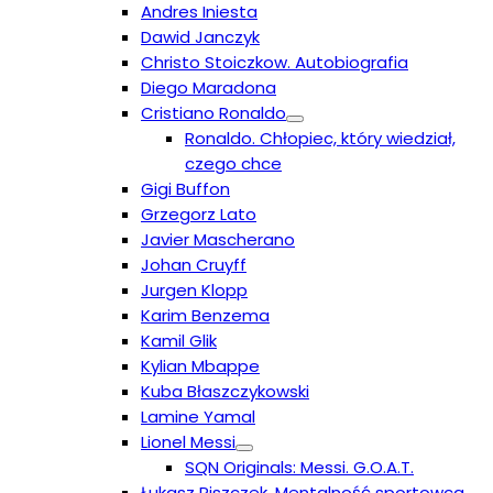
Andres Iniesta
Dawid Janczyk
Christo Stoiczkow. Autobiografia
Diego Maradona
Cristiano Ronaldo
Ronaldo. Chłopiec, który wiedział,
czego chce
Gigi Buffon
Grzegorz Lato
Javier Mascherano
Johan Cruyff
Jurgen Klopp
Karim Benzema
Kamil Glik
Kylian Mbappe
Kuba Błaszczykowski
Lamine Yamal
Lionel Messi
SQN Originals: Messi. G.O.A.T.
Łukasz Piszczek. Mentalność sportowca