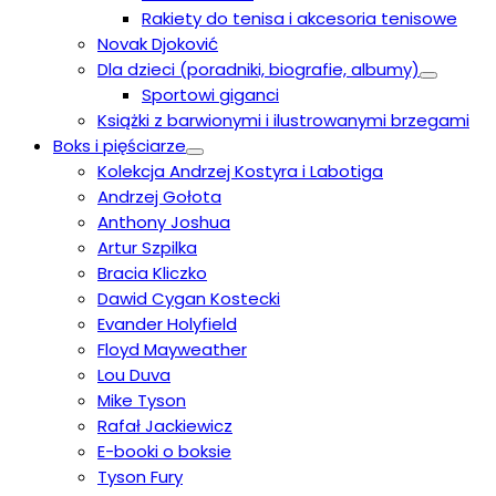
Rakiety do tenisa i akcesoria tenisowe
Novak Djoković
Dla dzieci (poradniki, biografie, albumy)
Sportowi giganci
Książki z barwionymi i ilustrowanymi brzegami
Boks i pięściarze
Kolekcja Andrzej Kostyra i Labotiga
Andrzej Gołota
Anthony Joshua
Artur Szpilka
Bracia Kliczko
Dawid Cygan Kostecki
Evander Holyfield
Floyd Mayweather
Lou Duva
Mike Tyson
Rafał Jackiewicz
E-booki o boksie
Tyson Fury