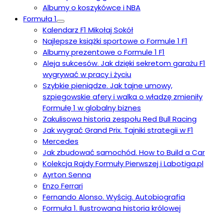
Albumy o koszykówce i NBA
Formuła 1
Kalendarz F1 Mikołaj Sokół
Najlepsze książki sportowe o Formule 1 F1
Albumy prezentowe o Formule 1 F1
Aleja sukcesów. Jak dzięki sekretom garażu F1
wygrywać w pracy i życiu
Szybkie pieniądze. Jak tajne umowy,
szpiegowskie afery i walka o władzę zmieniły
Formułę 1 w globalny biznes
Zakulisowa historia zespołu Red Bull Racing
Jak wygrać Grand Prix. Tajniki strategii w F1
Mercedes
Jak zbudować samochód. How to Build a Car
Kolekcja Rajdy Formuły Pierwszej i Labotiga.pl
Ayrton Senna
Enzo Ferrari
Fernando Alonso. Wyścig. Autobiografia
Formuła 1. Ilustrowana historia królowej