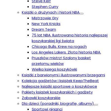
Steve Kerr
Stephen Curry
Książki o drużynach i historii NBA
Mistrzowie Gry
New York Knicks
Dream Team
75 lat NBA. Ilustrowana historia najlepszej
koszykarskiej ligi świata
Chicago Bulls. Krew na rogach
Los Angeles Lakers. Złota historia NBA.
Pruszków mistrz! Szalony basket
przełomu wieków
Wielka księga koszykówki
Książki z barwionymi i ilustrowanymi brzegami
Kolekcja gadżetów i książek KeepTheBeat
Najlepsze książki sportowe o koszykówce
Pakiety książek koszykarskich i gadżety
Zabawki koszykarskie
Dla dzieci (poradniki, biografie, albumy)
Sportowi giganci