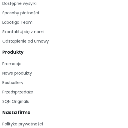
Dostępne wysyłki
Im więcej kupujesz, tym więcej zyskujesz!
Sposoby płatności
Labotiga Team
Skontaktuj się z nami
Odstąpienie od umowy
Produkty
Promocje
Nowe produkty
Bestsellery
Przedsprzedaże
SQN Originals
Nasza firma
Polityka prywatności