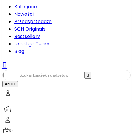
Kategorie
Nowości
Przedsprzedaże
SQN Originals
Bestsellery
Labotiga Team
Blog



Anuluj
0