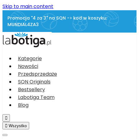
Skip to main content
Promocja "4 za 3" na SQN -> kod w koszyku:
MUNDIAL4ZA3
Kategorie
Nowości
Przedsprzedaże
SQN Originals
Bestsellery
Labotiga Team
Blog


Wszystko