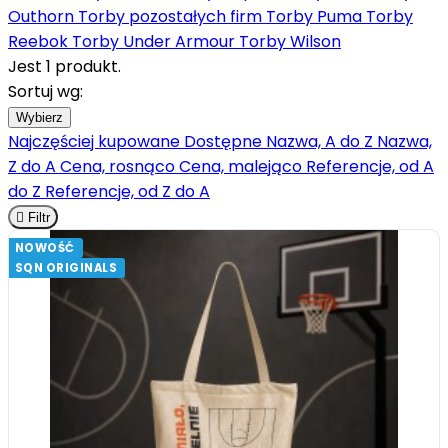
Outhorn
Torby pozostałych firm
Torby Puma
Torby
Reebok
Torby Under Armour
Torby Wilson
Jest 1 produkt.
Sortuj wg:
Wybierz
Najczęściej kupowane
Dostępne
Nazwa, A do Z
Nazwa,
Z do A
Cena, rosnąco
Cena, malejąco
Referencje, od A
do Z
Referencje, od Z do A

Filtr
NOWOŚĆ
SQN ORIGINALS